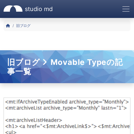
studio md
サイトメニュー
株式会社スタジオエムディ|
ヒーローエリア
コンテンツエリア
サイトヘッダー
サイトナビゲーション
ナビゲーションをスキップ
パンくずリスト
HOME
旧ブログ
旧ブログ
Movable Typeの記
事一覧