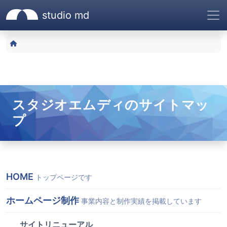
studio md
サイトメニュー
株式会社スタジオエムディ|
ヒーローエリア
コンテンツエリア
サイトヘッダー
サイトナビゲーション
ナビゲーションをスキップ
パンくずリスト
HOME
スタジオエムディのサイトマッ
プ
メインページ
HOME
トップページです
ホームページ制作
事業内容と制作実績を掲載しています
サイトリニューアル