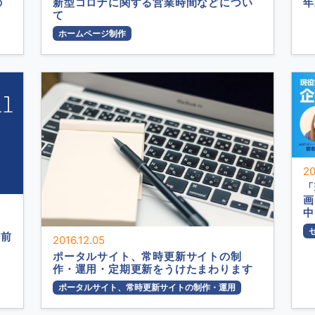
の
新型コロナに関する営業時間などについ
年
て
ホームページ制作
20
「
画
中
す前
2016.12.05
ポータルサイト、常時更新サイトの制
作・運用・定期更新をうけたまわります
ポータルサイト、常時更新サイトの制作・運用