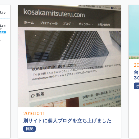
き
20
台
3
2016.10.11
別サイトに個人ブログを立ち上げました
日記