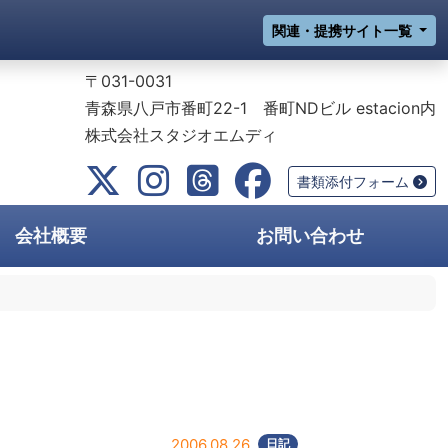
関連・提携サイト一覧
・定期更新
〒031-0031
青森県八戸市番町22-1 番町NDビル estacion内
株式会社スタジオエムディ
x.com
Instagram
Threads
Facebook
書類添付フォーム
会社概要
お問い合わせ
2006.08.26
日記