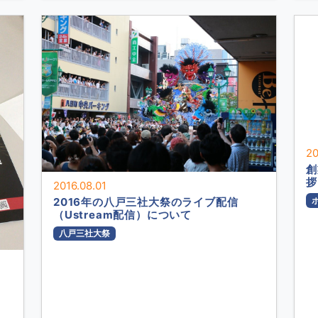
20
創
拶
2016.08.01
2016年の八戸三社大祭のライブ配信
（Ustream配信）について
八戸三社大祭